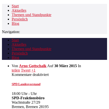
Start
Aktuelles
Themen und Standpunkte
Persönlich
Blog
Navigation:
Start
Aktuelles
Themen und Standpunkte
Persönlich
Blog
Von
Arno Gottschalk
Auf
30 März 2015
In
teilen
Tweet
+1
für
Kommentare deaktiviert
SPD
Landesvorstand
SPD Landesvorstand
18:00 Uhr
-
Uhr
SPD-Fraktionsbüro
Wachtstraße 27/29
Bremen
,
Bremen
28195