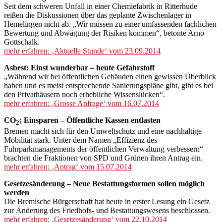
Seit dem schweren Unfall in einer Chemiefabrik in Ritterhude
reißen die Diskussionen über das geplante Zwischenlager in
Hemelingen nicht ab. „Wir müssen zu einer umfassenden fachlichen
Bewertung und Abwägung der Risiken kommen“, betonte Arno
Gottschalk.
mehr erfahren: ‚Aktuelle Stunde‘ vom 23.09.2014
Asbest: Einst wunderbar – heute Gefahrstoff
„Während wir bei öffentlichen Gebäuden einen gewissen Überblick
haben und es meist entsprechende Sanierungspläne gibt, gibt es bei
den Privathäusern noch erhebliche Wissenslücken“.
mehr erfahren: ‚Grosse Anfrage‘ vom 16.07.2014
CO
; Einsparen – Öffentliche Kassen entlasten
2
Bremen macht sich für den Umweltschutz und eine nachhaltige
Mobilität stark. Unter dem Namen „Effizienz des
Fuhrparkmanagements der öffentlichen Verwaltung verbessern“
brachten die Fraktionen von SPD und Grünen ihren Antrag ein.
mehr erfahren: ‚Antrag‘ vom 15.07.2014
Gesetzesänderung – Neue Bestattungsformen sollen möglich
werden
Die Bremische Bürgerschaft hat heute in erster Lesung ein Gesetz
zur Änderung des Friedhofs- und Bestattungswesens beschlossen.
mehr erfahren: ‚Gesetzesänderung‘ vom 22.10.2014