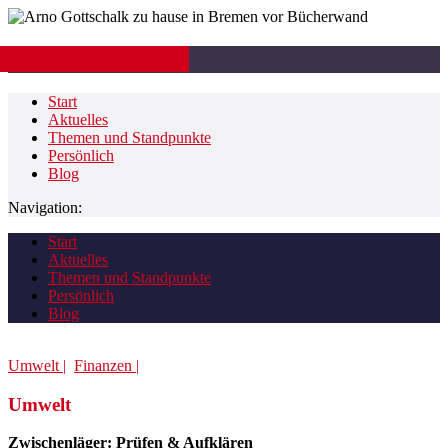
Arno Gottschalk
Start
Aktuelles
Themen und Standpunkte
Persönlich
Blog
Navigation:
Start
Aktuelles
Themen und Standpunkte
Persönlich
Blog
Umwelt |
Finanzen |
Umwelt
Zwischenläger: Prüfen & Aufklären