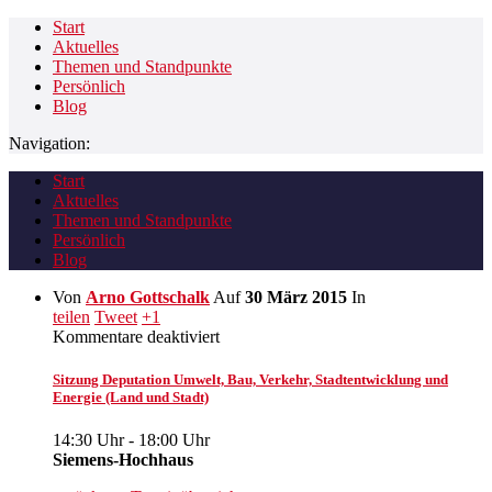
Start
Aktuelles
Themen und Standpunkte
Persönlich
Blog
Navigation:
Start
Aktuelles
Themen und Standpunkte
Persönlich
Blog
Von
Arno Gottschalk
Auf
30 März 2015
In
teilen
Tweet
+1
für
Kommentare deaktiviert
Sitzung
Deputation
Sitzung Deputation Umwelt, Bau, Verkehr, Stadtentwicklung und
Umwelt,
Energie (Land und Stadt)
Bau,
Verkehr,
14:30 Uhr
-
18:00 Uhr
Stadtentwicklung
Siemens-Hochhaus
und