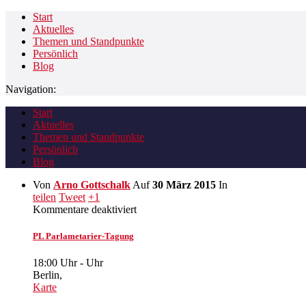
Start
Aktuelles
Themen und Standpunkte
Persönlich
Blog
Navigation:
Start
Aktuelles
Themen und Standpunkte
Persönlich
Blog
Von
Arno Gottschalk
Auf
30 März 2015
In
teilen
Tweet
+1
für
Kommentare deaktiviert
PL
Parlametarier-
PL Parlametarier-Tagung
Tagung
18:00 Uhr
-
Uhr
Berlin
,
Karte